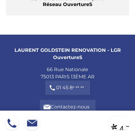
Réseau OuvertureS
LAURENT GOLDSTEIN RENOVATION - LGR
OuvertureS
66 Rue Nationale
75013
PARIS 13ÈME AR
01 45 8
* ** **
Contactez-nous
Mentions légales
01 45 8
Devis
|
Contact
* ** **
CGU avis clients
4,7
Politique de confidentialité