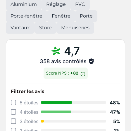
Aluminium
Réglage
PVC
Porte-fenêtre
Fenêtre
Porte
Vantaux
Store
Menuiseries
4,7
358 avis contrôlés
Score NPS :
+82
Filtrer les avis
Déta
5 étoiles
48%
Rela
4 étoiles
47%
Cons
3 étoiles
5%
Qual
2 étoiles
1%