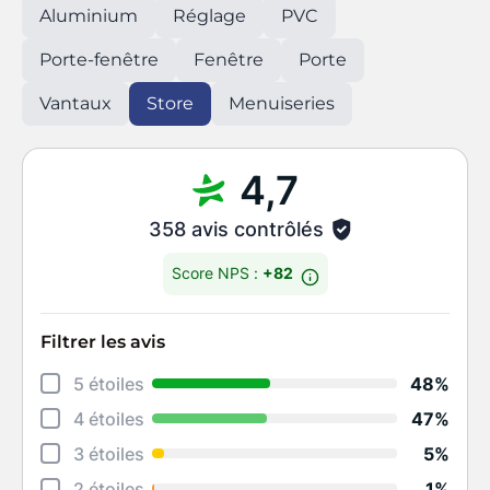
Aluminium
Réglage
PVC
Porte-fenêtre
Fenêtre
Porte
Vantaux
Store
Menuiseries
4,7
358 avis contrôlés
Score NPS :
+82
Filtrer les avis
Déta
5 étoiles
48%
Rela
4 étoiles
47%
Cons
3 étoiles
5%
Qual
2 étoiles
1%