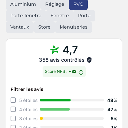
Aluminium
Réglage
PVC
Porte-fenêtre
Fenêtre
Porte
Vantaux
Store
Menuiseries
4,7
358 avis contrôlés
Score NPS :
+82
Filtrer les avis
Déta
5 étoiles
48%
Rela
4 étoiles
47%
Cons
3 étoiles
5%
Qual
2 étoiles
1%