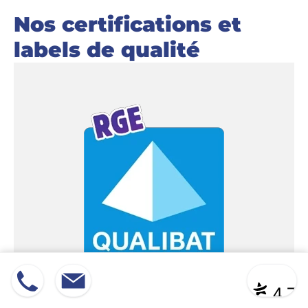
Nos certifications et
labels de qualité
01 45 8
Devis
|
Contact
* ** **
4,7
RGE Qualibat