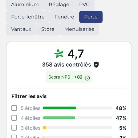
Aluminium
Réglage
PVC
Porte-fenêtre
Fenêtre
Porte
Vantaux
Store
Menuiseries
4,7
358 avis contrôlés
Score NPS :
+82
Filtrer les avis
Déta
5 étoiles
48%
Rela
4 étoiles
47%
Cons
3 étoiles
5%
Qual
2 étoiles
1%